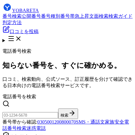
YOBARETA
番号検索
公開番号
番号種別
番号帯
急上昇
文面検索
検索ガイド
判定方法
口コミを投稿
電話番号検索
知らない番号を、すぐに確かめる。
口コミ、検索動向、公式ソース、訂正履歴を分けて確認でき
る日本向けの電話番号検索サービスです。
電話番号を検索
検索
番号帯から確認:
03
050
0120
0800
070
SMS・通話文
家族安全
電
話番号検索
迷惑電話