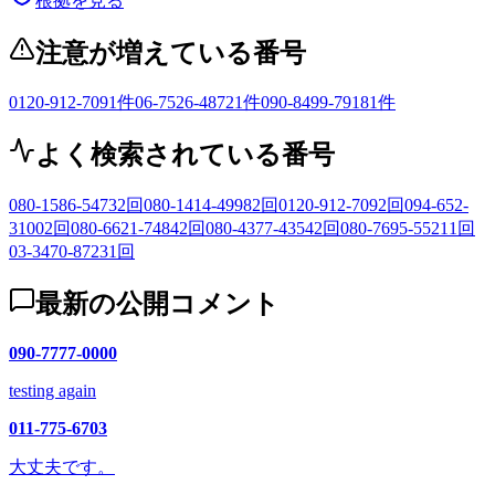
根拠を見る
注意が増えている番号
0120-912-709
1
件
06-7526-4872
1
件
090-8499-7918
1
件
よく検索されている番号
080-1586-5473
2
回
080-1414-4998
2
回
0120-912-709
2
回
094-652-
3100
2
回
080-6621-7484
2
回
080-4377-4354
2
回
080-7695-5521
1
回
03-3470-8723
1
回
最新の公開コメント
090-7777-0000
testing again
011-775-6703
大丈夫です。