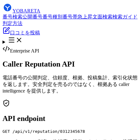
YOBARETA
番号検索
公開番号
番号種別
番号帯
急上昇
文面検索
検索ガイド
判定方法
口コミを投稿
Enterprise API
Caller Reputation API
電話番号の公開判定、信頼度、根拠、投稿集計、索引化状態
を返します。安全判定を売るのではなく、根拠ある caller
intelligence を提供します。
API endpoint
GET /api/v1/reputation/0312345678