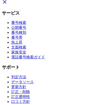
サービス
番号検索
公開番号
番号種別
番号帯
急上昇
文面検索
家族安全
電話番号検索ガイド
サポート
判定方法
データソース
更新方針
訂正・削除
訂正透明性
口コミ方針