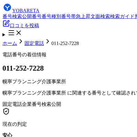
YOBARETA
番号検索
公開番号
番号種別
番号帯
急上昇
文面検索
検索ガイド
口コミを投稿
ホーム
固定電話
011-252-7228
電話番号の着信情報
011-252-7228
幌寧プランニング介護事業所
幌寧プランニング介護事業所 に関連する番号として確認され
固定電話
企業番号
検索公開
現在の判定
安心