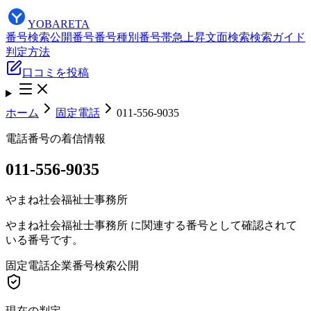
YOBARETA
番号検索
公開番号
番号種別
番号帯
急上昇
文面検索
検索ガイド
判定方法
口コミを投稿
ホーム
固定電話
011-556-9035
電話番号の着信情報
011-556-9035
やまね社会福祉士事務所
やまね社会福祉士事務所 に関連する番号として確認されて
いる番号です。
固定電話
企業番号
検索公開
現在の判定