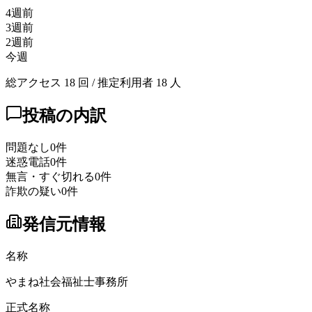
4週前
3週前
2週前
今週
総アクセス
18
回 / 推定利用者
18
人
投稿の内訳
問題なし
0
件
迷惑電話
0
件
無言・すぐ切れる
0
件
詐欺の疑い
0
件
発信元情報
名称
やまね社会福祉士事務所
正式名称