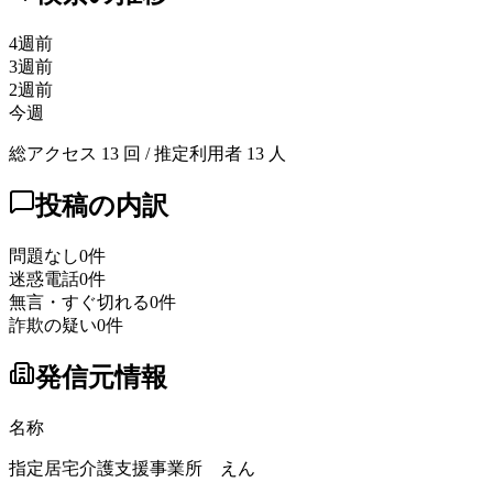
4週前
3週前
2週前
今週
総アクセス
13
回 / 推定利用者
13
人
投稿の内訳
問題なし
0
件
迷惑電話
0
件
無言・すぐ切れる
0
件
詐欺の疑い
0
件
発信元情報
名称
指定居宅介護支援事業所 えん