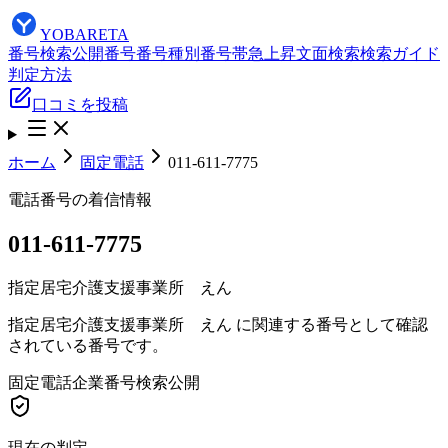
YOBARETA
番号検索
公開番号
番号種別
番号帯
急上昇
文面検索
検索ガイド
判定方法
口コミを投稿
ホーム
固定電話
011-611-7775
電話番号の着信情報
011-611-7775
指定居宅介護支援事業所 えん
指定居宅介護支援事業所 えん に関連する番号として確認
されている番号です。
固定電話
企業番号
検索公開
現在の判定