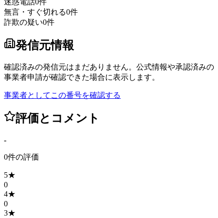
迷惑電話
0
件
無言・すぐ切れる
0
件
詐欺の疑い
0
件
発信元情報
確認済みの発信元はまだありません。公式情報や承認済みの
事業者申請が確認できた場合に表示します。
事業者としてこの番号を確認する
評価とコメント
-
0
件の評価
5
★
0
4
★
0
3
★