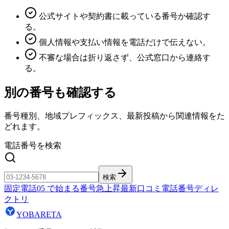
公式サイトや契約書に載っている番号か確認す
る。
個人情報や支払い情報を電話だけで伝えない。
不審な場合は折り返さず、公式窓口から連絡す
る。
別の番号も確認する
番号種別、地域プレフィックス、最新投稿から関連情報をた
どれます。
電話番号を検索
検索
固定電話
05
で始まる番号
急上昇
最新口コミ
電話番号ディレ
クトリ
YOBARETA