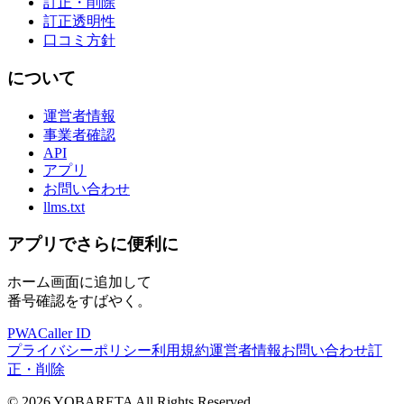
訂正・削除
訂正透明性
口コミ方針
について
運営者情報
事業者確認
API
アプリ
お問い合わせ
llms.txt
アプリでさらに便利に
ホーム画面に追加して
番号確認をすばやく。
PWA
Caller ID
プライバシーポリシー
利用規約
運営者情報
お問い合わせ
訂
正・削除
©
2026
YOBARETA All Rights Reserved.