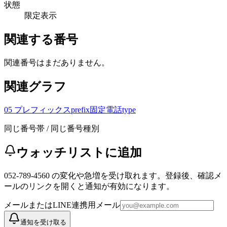
状態
限定表示
関連する番号
関連番号はまだありません。
関連グラフ
05 プレフィックス
prefix
固定電話
type
同じ番号帯 / 同じ番号種別
ウォッチリストに追加
052-789-4560
の変化や急増を受け取れます。登録後、確認メ
ールのリンクを開くと通知が有効になります。
メールまたはLINE連携用メール
通知を受け取る