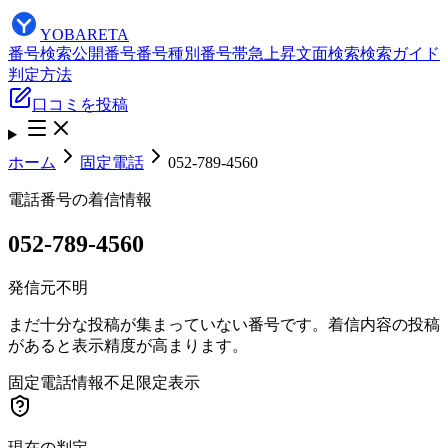
YOBARETA
番号検索
公開番号
番号種別
番号帯
急上昇
文面検索
検索ガイド
判定方法
口コミを投稿
ホーム
固定電話
052-789-4560
電話番号の着信情報
052-789-4560
発信元不明
まだ十分な投稿が集まっていない番号です。着信内容の投稿
があると表示精度が高まります。
固定電話
情報不足
限定表示
現在の判定