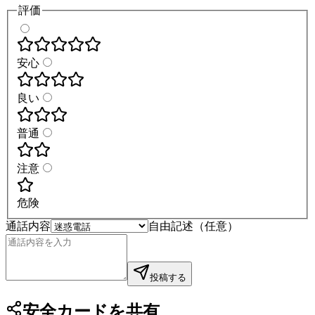
評価
安心
良い
普通
注意
危険
通話内容
自由記述（任意）
投稿する
安全カードを共有