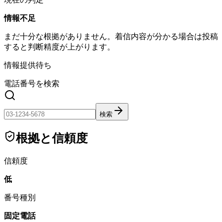
情報不足
まだ十分な根拠がありません。着信内容が分かる場合は投稿
すると判断精度が上がります。
情報提供待ち
電話番号を検索
検索
根拠と信頼度
信頼度
低
番号種別
固定電話