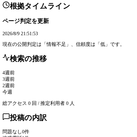
根拠タイムライン
ページ判定を更新
2026/8/9 21:51:53
現在の公開判定は「情報不足」、信頼度は「低」です。
検索の推移
4週前
3週前
2週前
今週
総アクセス
0
回 / 推定利用者
0
人
投稿の内訳
問題なし
0
件