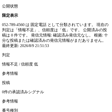
公開状態
限定表示
052-789-4560 は 固定電話 として分類されています。 現在の
判定は「情報不足」、信頼度は「低」です。 公開済みの投
稿は 0 件です。 発信元情報: 確認済み発信元なし。 根拠: 十
分な投稿または確認済みの発信元情報がまだありません。
最終更新: 2026/8/9 21:51:53
判定
情報不足 / 信頼度 低
参考情報
投稿
0件の承認済みシグナル
参考情報
番号種別