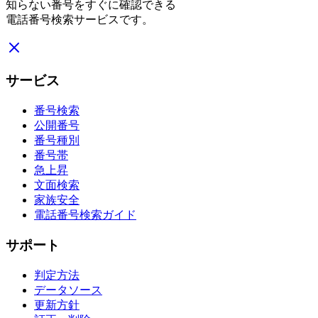
知らない番号をすぐに確認できる
電話番号検索サービスです。
サービス
番号検索
公開番号
番号種別
番号帯
急上昇
文面検索
家族安全
電話番号検索ガイド
サポート
判定方法
データソース
更新方針