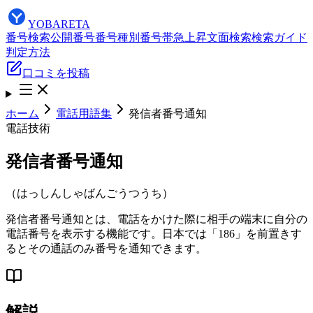
YOBARETA
番号検索
公開番号
番号種別
番号帯
急上昇
文面検索
検索ガイド
判定方法
口コミを投稿
ホーム
電話用語集
発信者番号通知
電話技術
発信者番号通知
（
はっしんしゃばんごうつうち
）
発信者番号通知とは、電話をかけた際に相手の端末に自分の
電話番号を表示する機能です。日本では「186」を前置きす
るとその通話のみ番号を通知できます。
解説