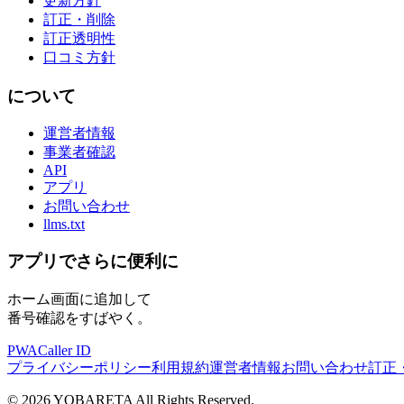
更新方針
訂正・削除
訂正透明性
口コミ方針
について
運営者情報
事業者確認
API
アプリ
お問い合わせ
llms.txt
アプリでさらに便利に
ホーム画面に追加して
番号確認をすばやく。
PWA
Caller ID
プライバシーポリシー
利用規約
運営者情報
お問い合わせ
訂正
©
2026
YOBARETA All Rights Reserved.