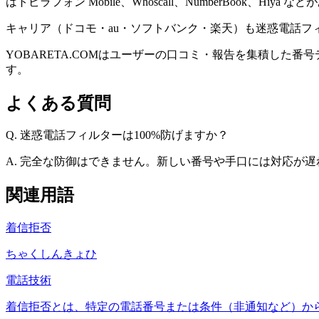
はトビラフォン Mobile、Whoscall、NumberBook、Hiya 
キャリア（ドコモ・au・ソフトバンク・楽天）も迷惑電話
YOBARETA.COMはユーザーの口コミ・報告を集積し
す。
よくある質問
Q.
迷惑電話フィルターは100%防げますか？
A.
完全な防御はできません。新しい番号や手口には対応が遅
関連用語
着信拒否
ちゃくしんきょひ
電話技術
着信拒否とは、特定の電話番号または条件（非通知など）か