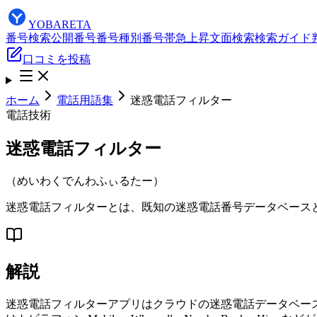
YOBARETA
番号検索
公開番号
番号種別
番号帯
急上昇
文面検索
検索ガイド
口コミを投稿
ホーム
電話用語集
迷惑電話フィルター
電話技術
迷惑電話フィルター
（
めいわくでんわふぃるたー
）
迷惑電話フィルターとは、既知の迷惑電話番号データベース
解説
迷惑電話フィルターアプリはクラウドの迷惑電話データベー