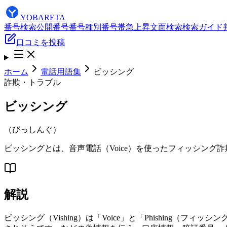
YOBARETA
番号検索
公開番号
番号種別
番号帯
急上昇
文面検索
検索ガイド
口コミを投稿
ホーム
電話用語集
ビッシング
詐欺・トラブル
ビッシング
（
びっしんぐ
）
ビッシングとは、音声電話（Voice）を使ったフィッシン
解説
ビッシング（Vishing）は「Voice」と「Phishin