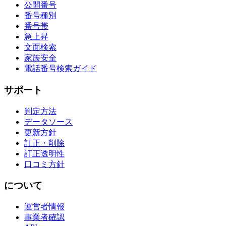
公開番号
番号種別
番号帯
急上昇
文面検索
家族安全
電話番号検索ガイド
サポート
判定方法
データソース
更新方針
訂正・削除
訂正透明性
口コミ方針
について
運営者情報
事業者確認